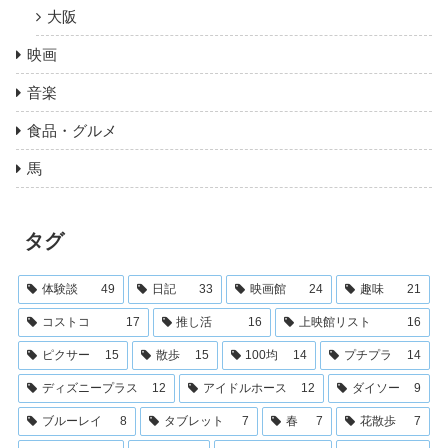
大阪
映画
音楽
食品・グルメ
馬
タグ
体験談
49
日記
33
映画館
24
趣味
21
コストコ
17
推し活
16
上映館リスト
16
ピクサー
15
散歩
15
100均
14
プチプラ
14
ディズニープラス
12
アイドルホース
12
ダイソー
9
ブルーレイ
8
タブレット
7
春
7
花散歩
7