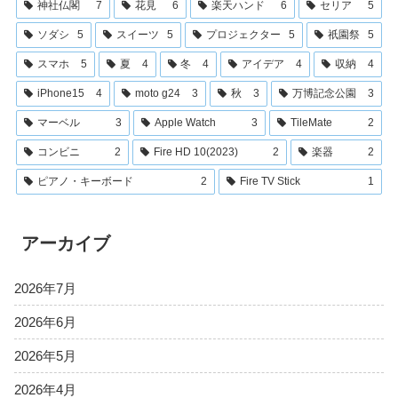
神社仏閣
7
花見
6
楽天ハンド
6
セリア
5
ソダシ
5
スイーツ
5
プロジェクター
5
祇園祭
5
スマホ
5
夏
4
冬
4
アイデア
4
収納
4
iPhone15
4
moto g24
3
秋
3
万博記念公園
3
マーベル
3
Apple Watch
3
TileMate
2
コンビニ
2
Fire HD 10(2023)
2
楽器
2
ピアノ・キーボード
2
Fire TV Stick
1
アーカイブ
2026年7月
2026年6月
2026年5月
2026年4月