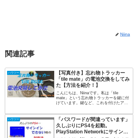
Niina
関連記事
【写真付き】忘れ物トラッカー
ハウツー
「tile mate」の電池交換をしてみ
た【方法を紹介！】
こんにちは、Niinaです。私は「tile
mate」という忘れ物トラッカーを鍵に付
けています。鍵など、これを付けたアイ
テムを見失った時は音を鳴らして場所が
分かりますし、万一どこかに落としてし
まったらスマートフォンのアプリでおお
「パスワードが間違っています」
ハウツー
よその場所を...
久しぶりにPS4を起動。
PlayStation Networkにサインイ
ン出来ない時の解決策【体験談】