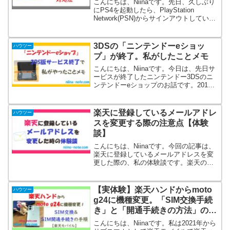
こんにちは、Niinaです。先日、久しぶり
にPS4を起動したら、PlayStation
Network(PSN)からサインアウトしている
状態になっていました。パスワードを入
力したのですが、「間違っています」と
表示されます。パスワードは作成当...
3DSの「ニンテンドーeショッ
ハウツー
プ」が終了。私がしたことメモ
こんにちは、Niinaです。今日は、先日サ
ービスが終了したニンテンドー3DSのニ
ンテンドーeショップのお話です。2011
年に発売されたニンテンドー3DS。私も
ポケモンやどうぶつの森、すれちがいMii
広場など、よく遊んでいました！3DSの
楽天に登録しているメールアドレ
ハウツー
発売...
スを変更する際の注意点【体験
談】
こんにちは、Niinaです。今回の記事は、
楽天に登録しているメールアドレスを変
更した際の、私の体験談です。楽天のサ
ービスを複数利用している場合、1か所の
変更だけで手続き完了！とはならない場
合があるんです。「楽天市場しか使って
【実体験】楽天ハンドからmoto
ハウツー
いない」というよ...
g24に機種変更。「SIM交換手続
き」と「開通手続きの方法」の手
順！【楽天モバイル】
こんにちは、Niinaです。私は2021年から