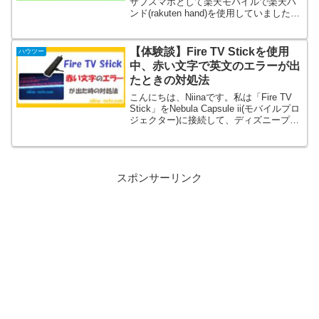
サブスマホとして楽天モバイルで楽天ハ
ンド(rakuten hand)を使用していました。
使い始めて3年以上経ち、バッテリーやス
ペックなどの面で使い続けるには少々辛
くなってきたため、2024年10...
【体験談】Fire TV Stickを使用
ハウツー
中、赤い文字で英文のエラーが出
たときの対処法
こんにちは、Niinaです。私は「Fire TV
Stick」をNebula Capsule ii(モバイルプロ
ジェクター)に接続して、ディズニープラ
スなどを楽しんでいます。部屋が映画館
気分になってワクワクするんです！
(function(b...
スポンサーリンク