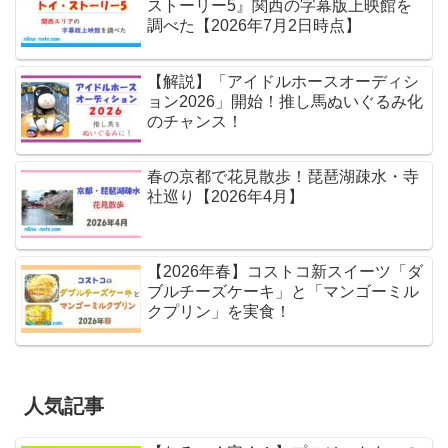
ストーリー5』関西の字幕版上映館を
調べた【2026年7月2日時点】
【解説】「アイドルホースオーディシ
ョン2026」開始！推し馬ぬいぐるみ化
のチャンス！
春の京都で花見散歩！琵琶湖疎水・寺
社巡り【2026年4月】
【2026年春】コストコ新スイーツ「ダ
ブルチーズケーキ」と「マンゴーミル
クプリン」を実食！
人気記事