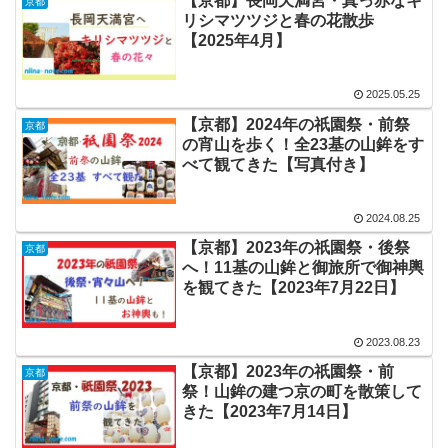
【京都】長岡天満宮・真っ赤なキ
京都
リシマツツジと春の花散歩
【2025年4月】
2025.05.25
【京都】2024年の祇園祭・前祭
京都
の宵山を歩く！全23基の山鉾をす
べて観てきた【写真付き】
2024.08.25
【京都】2023年の祇園祭・後祭
京都
へ！11基の山鉾と御旅所で御神輿
を観てきた【2023年7月22日】
2023.08.23
【京都】2023年の祇園祭・前
京都
祭！山鉾の建つ京の町を散策して
きた【2023年7月14日】