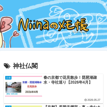
神社仏閣
春の京都で花見散歩！琵琶湖疎
京都
水・寺社巡り【2026年4月】
2026.05.27