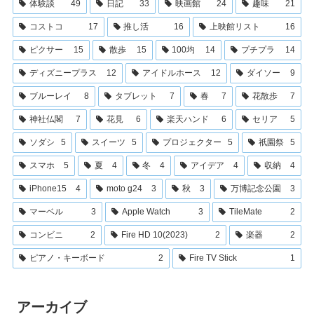
体験談
49
日記
33
映画館
24
趣味
21
コストコ
17
推し活
16
上映館リスト
16
ピクサー
15
散歩
15
100均
14
プチプラ
14
ディズニープラス
12
アイドルホース
12
ダイソー
9
ブルーレイ
8
タブレット
7
春
7
花散歩
7
神社仏閣
7
花見
6
楽天ハンド
6
セリア
5
ソダシ
5
スイーツ
5
プロジェクター
5
祇園祭
5
スマホ
5
夏
4
冬
4
アイデア
4
収納
4
iPhone15
4
moto g24
3
秋
3
万博記念公園
3
マーベル
3
Apple Watch
3
TileMate
2
コンビニ
2
Fire HD 10(2023)
2
楽器
2
ピアノ・キーボード
2
Fire TV Stick
1
アーカイブ