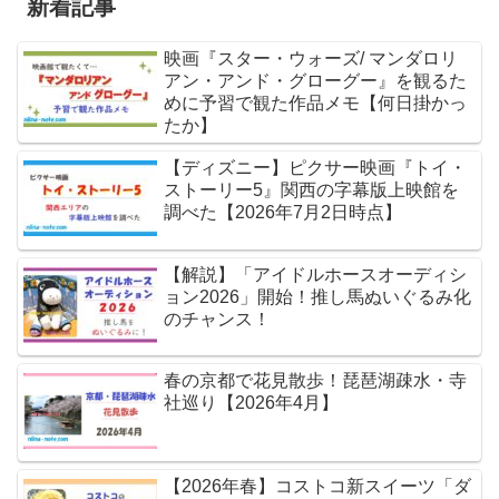
新着記事
映画『スター・ウォーズ/ マンダロリ
アン・アンド・グローグー』を観るた
めに予習で観た作品メモ【何日掛かっ
たか】
【ディズニー】ピクサー映画『トイ・
ストーリー5』関西の字幕版上映館を
調べた【2026年7月2日時点】
【解説】「アイドルホースオーディシ
ョン2026」開始！推し馬ぬいぐるみ化
のチャンス！
春の京都で花見散歩！琵琶湖疎水・寺
社巡り【2026年4月】
【2026年春】コストコ新スイーツ「ダ