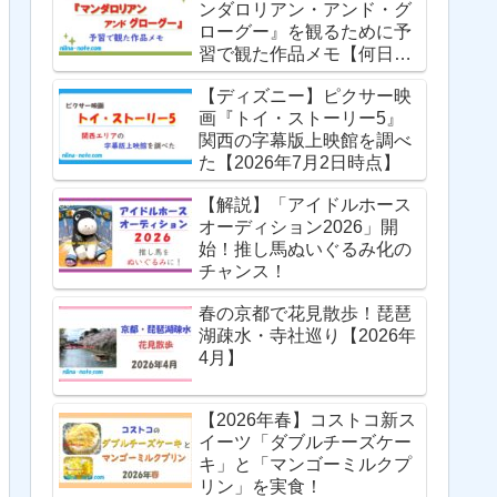
ンダロリアン・アンド・グ
ローグー』を観るために予
習で観た作品メモ【何日掛
かったか】
【ディズニー】ピクサー映
画『トイ・ストーリー5』
関西の字幕版上映館を調べ
た【2026年7月2日時点】
【解説】「アイドルホース
オーディション2026」開
始！推し馬ぬいぐるみ化の
チャンス！
春の京都で花見散歩！琵琶
湖疎水・寺社巡り【2026年
4月】
【2026年春】コストコ新ス
イーツ「ダブルチーズケー
キ」と「マンゴーミルクプ
リン」を実食！