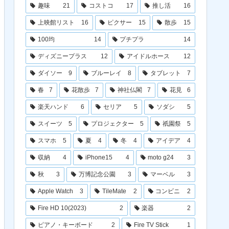
趣味
21
コストコ
17
推し活
16
上映館リスト
16
ピクサー
15
散歩
15
100均
14
プチプラ
14
ディズニープラス
12
アイドルホース
12
ダイソー
9
ブルーレイ
8
タブレット
7
春
7
花散歩
7
神社仏閣
7
花見
6
楽天ハンド
6
セリア
5
ソダシ
5
スイーツ
5
プロジェクター
5
祇園祭
5
スマホ
5
夏
4
冬
4
アイデア
4
収納
4
iPhone15
4
moto g24
3
秋
3
万博記念公園
3
マーベル
3
Apple Watch
3
TileMate
2
コンビニ
2
Fire HD 10(2023)
2
楽器
2
ピアノ・キーボード
2
Fire TV Stick
1