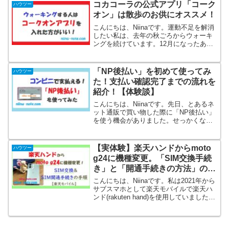
す)＆その後も1GBまでなら0円」しか
コカコーラの公式アプリ「コーク
ハウツー
も、一部の端末は...
オン」は散歩のお供にオススメ！
こんにちは、Niinaです。運動不足を解消
したい私は、去年の秋ごろからウォーキ
ングを続けています。12月になったある
日、コカコーラのラベルに書いてあった
「Coke ON(コークオン)」というアプリ
を入れてみることに。実際に入れてみ
「NP後払い」を初めて使ってみ
ハウツー
て、思った...
た！支払い確認完了までの流れを
紹介！【体験談】
こんにちは、Niinaです。先日、とあるネ
ット通販で買い物した際に「NP後払い」
を使う機会がありました。せっかくなの
で、「どんな流れなのか」「どれくらい
日数がかかったか」など、体験談を書い
てみようと思います。利用しようか迷っ
【実体験】楽天ハンドからmoto
ハウツー
ている方の参考に...
g24に機種変更。「SIM交換手続
き」と「開通手続きの方法」の手
順！【楽天モバイル】
こんにちは、Niinaです。私は2021年から
サブスマホとして楽天モバイルで楽天ハ
ンド(rakuten hand)を使用していました。
使い始めて3年以上経ち、バッテリーやス
ペックなどの面で使い続けるには少々辛
くなってきたため、2024年10...