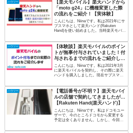
【楽天モバイル】楽天ハンドから
ハウツー
「moto g24」に機種変更した際
の流れをご紹介！【実体験】
こんにちは、Niinaです。私は2021年にサ
ブスマホとして楽天ハンド(Rakuten
Hand)を使い始めました。当時楽天モバイ
ルでプラン料金が1年無料のキャンペーン
が行われていた(※現在は終了)のがきっか
けです。当時話題のキャンペーンだ...
【体験談】楽天モバイルのポイン
ハウツー
トが無事付与されていました！付
与されるまでの流れをご紹介しま
す！
こんにちは、Niinaです。私は2021年3月
に楽天モバイルを契約し、その際に楽天
ハンドを購入しました。現在サブスマホ
として使っています。キャンペーンでポ
イントバックがあるので、お得にゲット
できちゃう端末だったのです！さて、私
【電話番号が不明？】楽天モバイ
ハウツー
は2021年3...
ルの店舗で契約してきましたが…
【Rakuten Hand(楽天ハンド)】
こんにちは、Niinaです。私はドコモユー
ザーで、今のところドコモから変更する
予定は全くありません。しかし、今回
「楽天モバイルが1年間無料(※現行のキ
ャンペーンでは3か月無料となっていま