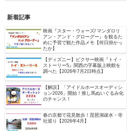
新着記事
映画『スター・ウォーズ/ マンダロリ
アン・アンド・グローグー』を観るた
めに予習で観た作品メモ【何日掛かっ
たか】
【ディズニー】ピクサー映画『トイ・
ストーリー5』関西の字幕版上映館を
調べた【2026年7月2日時点】
【解説】「アイドルホースオーディシ
ョン2026」開始！推し馬ぬいぐるみ化
のチャンス！
春の京都で花見散歩！琵琶湖疎水・寺
社巡り【2026年4月】