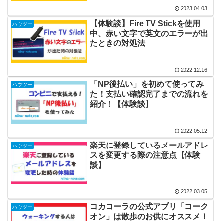
2023.04.03
【体験談】Fire TV Stickを使用
ハウツー
中、赤い文字で英文のエラーが出
たときの対処法
2022.12.16
「NP後払い」を初めて使ってみ
ハウツー
た！支払い確認完了までの流れを
紹介！【体験談】
2022.05.12
楽天に登録しているメールアドレ
ハウツー
スを変更する際の注意点【体験
談】
2022.03.05
コカコーラの公式アプリ「コーク
ハウツー
オン」は散歩のお供にオススメ！