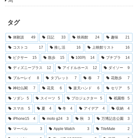
馬
タグ
体験談
49
日記
33
映画館
24
趣味
21
コストコ
17
推し活
16
上映館リスト
16
ピクサー
15
散歩
15
100均
14
プチプラ
14
ディズニープラス
12
アイドルホース
12
ダイソー
9
ブルーレイ
8
タブレット
7
春
7
花散歩
7
神社仏閣
7
花見
6
楽天ハンド
6
セリア
5
ソダシ
5
スイーツ
5
プロジェクター
5
祇園祭
5
スマホ
5
夏
4
冬
4
アイデア
4
収納
4
iPhone15
4
moto g24
3
秋
3
万博記念公園
3
マーベル
3
Apple Watch
3
TileMate
2