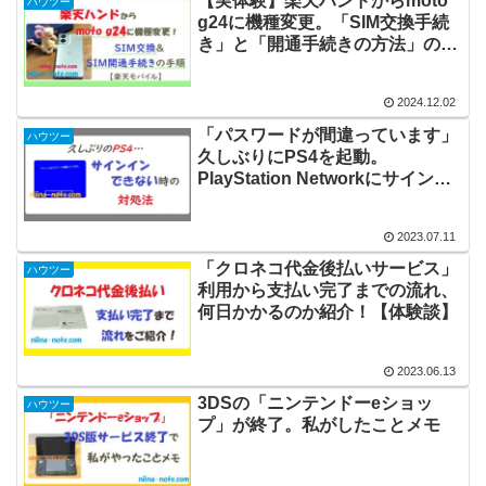
【実体験】楽天ハンドからmoto
ハウツー
g24に機種変更。「SIM交換手続
き」と「開通手続きの方法」の手
順！【楽天モバイル】
2024.12.02
「パスワードが間違っています」
ハウツー
久しぶりにPS4を起動。
PlayStation Networkにサインイ
ン出来ない時の解決策【体験談】
2023.07.11
「クロネコ代金後払いサービス」
ハウツー
利用から支払い完了までの流れ、
何日かかるのか紹介！【体験談】
2023.06.13
3DSの「ニンテンドーeショッ
ハウツー
プ」が終了。私がしたことメモ