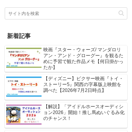
新着記事
映画『スター・ウォーズ/ マンダロリ
アン・アンド・グローグー』を観るた
めに予習で観た作品メモ【何日掛かっ
たか】
【ディズニー】ピクサー映画『トイ・
ストーリー5』関西の字幕版上映館を
調べた【2026年7月2日時点】
【解説】「アイドルホースオーディシ
ョン2026」開始！推し馬ぬいぐるみ化
のチャンス！