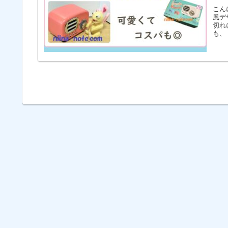
こん
風デ
切れ
も、