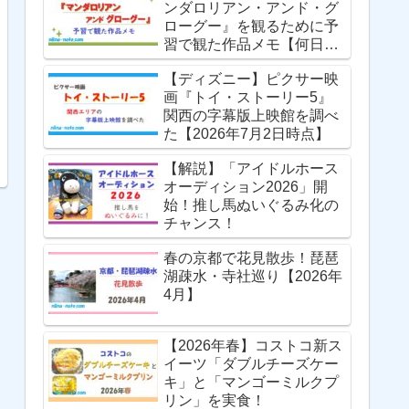
ンダロリアン・アンド・グ
ローグー』を観るために予
習で観た作品メモ【何日掛
かったか】
【ディズニー】ピクサー映
画『トイ・ストーリー5』
関西の字幕版上映館を調べ
た【2026年7月2日時点】
【解説】「アイドルホース
オーディション2026」開
始！推し馬ぬいぐるみ化の
チャンス！
春の京都で花見散歩！琵琶
湖疎水・寺社巡り【2026年
4月】
【2026年春】コストコ新ス
イーツ「ダブルチーズケー
キ」と「マンゴーミルクプ
リン」を実食！