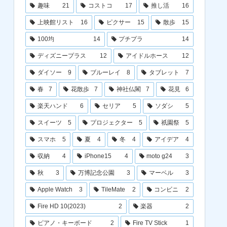
趣味
21
コストコ
17
推し活
16
上映館リスト
16
ピクサー
15
散歩
15
100均
14
プチプラ
14
ディズニープラス
12
アイドルホース
12
ダイソー
9
ブルーレイ
8
タブレット
7
春
7
花散歩
7
神社仏閣
7
花見
6
楽天ハンド
6
セリア
5
ソダシ
5
スイーツ
5
プロジェクター
5
祇園祭
5
スマホ
5
夏
4
冬
4
アイデア
4
収納
4
iPhone15
4
moto g24
3
秋
3
万博記念公園
3
マーベル
3
Apple Watch
3
TileMate
2
コンビニ
2
Fire HD 10(2023)
2
楽器
2
ピアノ・キーボード
2
Fire TV Stick
1