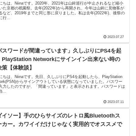
にちは、Niinaです。2020年、2021年は山鉾巡行が中止されるなど縮小
いた京都の祇園祭。去年(2022年)から再開され、今年は山鉾に見物客が
るなど、2019年までと同じ形に戻りました。私は去年(2022年)、後祭の
行...
2023.07.27
パスワードが間違っています」久しぶりにPS4を起
PlayStation Networkにサインイン出来ない時の
決策【体験談】
にちは、Niinaです。先日、久しぶりにPS4を起動したら、PlayStation
twork(PSN)からサインアウトしている状態になっていました。パスワー
入力したのですが、「間違っています」と表示されます。パスワードは
...
2023.07.11
ダイソー】手のひらサイズのレトロ風Bluetoothス
ーカー。カワイイだけじゃなく実用的でオススメで
！