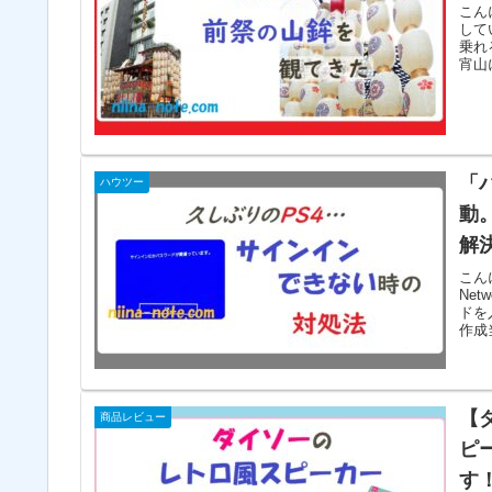
こん
して
乗れ
宵山に
「
ハウツー
動。
解
こん
Ne
ドを
作成当
【
商品レビュー
ピ
す