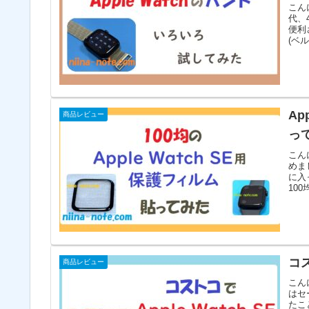
こんに
代、
便利
(ベル.
Ap
商品レビュー
っ
こんに
めま
に入
100均
コス
商品レビュー
こん
はセ
たこ