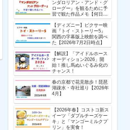
ンダロリアン・アンド・グ
ローグー』を観るために予
習で観た作品メモ【何日掛
かったか】
【ディズニー】ピクサー映
画『トイ・ストーリー5』
関西の字幕版上映館を調べ
た【2026年7月2日時点】
【解説】「アイドルホース
オーディション2026」開
始！推し馬ぬいぐるみ化の
チャンス！
春の京都で花見散歩！琵琶
湖疎水・寺社巡り【2026年
4月】
【2026年春】コストコ新ス
イーツ「ダブルチーズケー
キ」と「マンゴーミルクプ
リン」を実食！