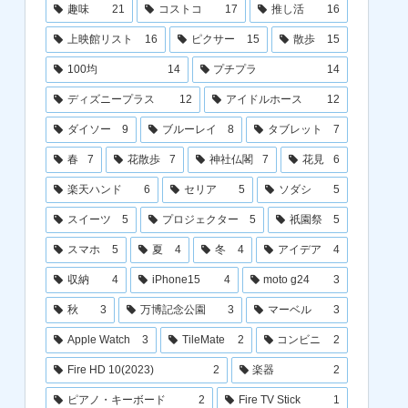
趣味
21
コストコ
17
推し活
16
上映館リスト
16
ピクサー
15
散歩
15
100均
14
プチプラ
14
ディズニープラス
12
アイドルホース
12
ダイソー
9
ブルーレイ
8
タブレット
7
春
7
花散歩
7
神社仏閣
7
花見
6
楽天ハンド
6
セリア
5
ソダシ
5
スイーツ
5
プロジェクター
5
祇園祭
5
スマホ
5
夏
4
冬
4
アイデア
4
収納
4
iPhone15
4
moto g24
3
秋
3
万博記念公園
3
マーベル
3
Apple Watch
3
TileMate
2
コンビニ
2
Fire HD 10(2023)
2
楽器
2
ピアノ・キーボード
2
Fire TV Stick
1