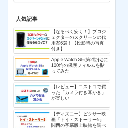
人気記事
【なるべく安く！】プロジ
ェクターのスクリーンの代
用案6選！【投影時の写真
付き】
Apple Watch SE(第2世代)に
100均の保護フィルムを貼
ってみた
【レビュー】コストコで買
った「カメラ付き耳かき」
が楽しい
【ディズニー】ピクサー映
画『トイ・ストーリー5』
関西の字幕版上映館を調べ