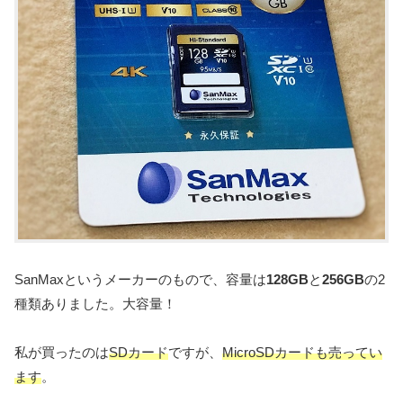
SanMaxというメーカーのもので、容量は
128GB
と
256GB
の2
種類ありました。大容量！
私が買ったのは
SDカード
ですが、
MicroSDカードも売ってい
ます
。