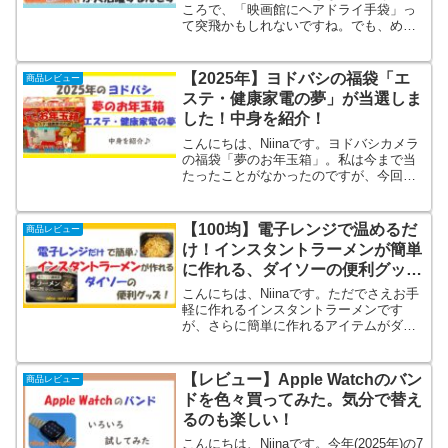
ころで、「映画館にヘアドライ手袋」っ
て突飛かもしれないですね。でも、めち
ゃくちゃ便利なので他の方にもぜひ試し
てみていただきたく今回記事にしてみま
した。私は映画を観に行くと大体の場合
【2025年】ヨドバシの福袋「エ
商品レビュー
大号泣してしまうん...
ステ・健康家電の夢」が当選しま
した！中身を紹介！
こんにちは、Niinaです。ヨドバシカメラ
の福袋「夢のお年玉箱」。私は今まで当
たったことがなかったのですが、今回初
めて当選しました。一度目の抽選では外
れて、追加抽選の方で当たりました。あ
きらめていたので嬉しかったです！私が
【100均】電子レンジで温めるだ
商品レビュー
当選したのは202...
け！インスタントラーメンが簡単
に作れる、ダイソーの便利グッ
ズ！
こんにちは、Niinaです。ただでさえお手
軽に作れるインスタントラーメンです
が、さらに簡単に作れるアイテムがダイ
ソーにありました！驚くほど簡単でビッ
クリしました！しかも、ちゃんと美味し
いんです！ダイソーの「電子レンジ調理
【レビュー】Apple Watchのバン
商品レビュー
器(ラーメン用)」も...
ドを色々買ってみた。気分で替え
るのも楽しい！
こんにちは、Niinaです。今年(2025年)の7