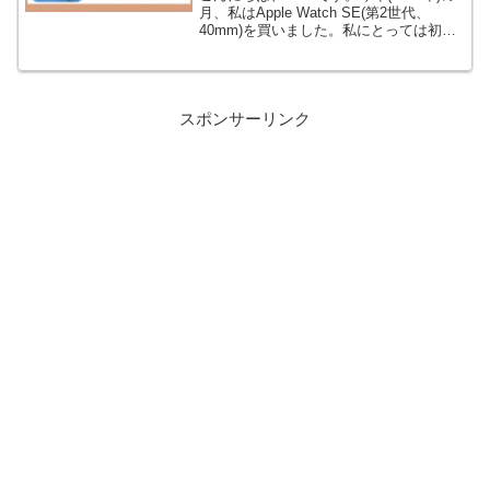
月、私はApple Watch SE(第2世代、
40mm)を買いました。私にとっては初め
てのスマートウォッチで、その便利さに
驚いています。もう、無くてはならない
存在になりました！バンド(ベル...
スポンサーリンク