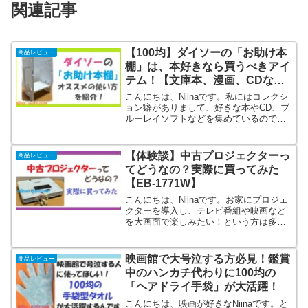
関連記事
【100均】ダイソーの「お助け本
商品レビュー
棚」は、本好きなら買うべきアイ
テム！【文庫本、漫画、CDなど
にオススメ！】
こんにちは、Niinaです。私にはコレクシ
ョン癖がありまして、好きな本やCD、ブ
ルーレイソフトなどを集めているのです
が、物が増えてくると(あたりまえですが)
本棚が足りなくなってくるんですよね…
結構大きい本棚を買って安心していたの
【体験談】中古プロジェクターっ
商品レビュー
に…もちろん...
てどうなの？実際に買ってみた
【EB-1771W】
こんにちは、Niinaです。お家にプロジェ
クターを導入し、テレビ番組や映画など
を大画面で楽しみたい！という方は多い
のではないでしょうか。一口にプロジェ
クターと言っても、値段は様々。「でき
るだけ安いモノが良いけど、よく分から
映画館で大号泣する方必見！鑑賞
商品レビュー
ないメーカーのもの...
中のハンカチ代わりに100均の
「ヘアドライ手袋」が大活躍！
こんにちは、映画が好きなNiinaです。と