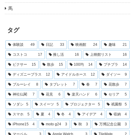
馬
タグ
体験談
49
日記
33
映画館
24
趣味
21
コストコ
17
推し活
16
上映館リスト
16
ピクサー
15
散歩
15
100均
14
プチプラ
14
ディズニープラス
12
アイドルホース
12
ダイソー
9
ブルーレイ
8
タブレット
7
春
7
花散歩
7
神社仏閣
7
花見
6
楽天ハンド
6
セリア
5
ソダシ
5
スイーツ
5
プロジェクター
5
祇園祭
5
スマホ
5
夏
4
冬
4
アイデア
4
収納
4
iPhone15
4
moto g24
3
秋
3
万博記念公園
3
マーベル
3
Apple Watch
3
TileMate
2